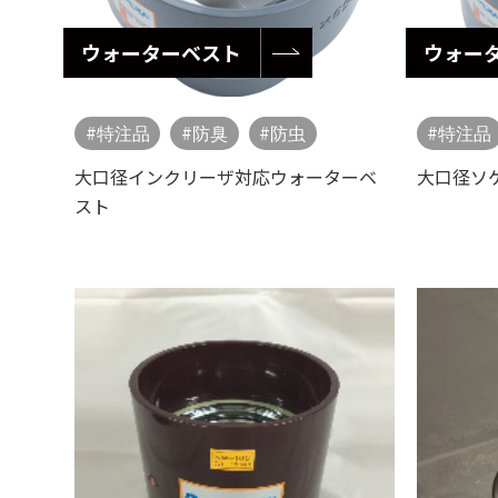
ウォーターベスト
ウォー
特注品
防臭
防虫
特注品
大口径インクリーザ対応ウォーターベ
大口径ソ
スト