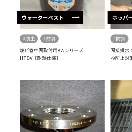
ウォーターベスト
ホッパ
防虫
防臭
防錆
塩ビ管中間取付用KWシリーズ
間接排水
HTDV【耐熱仕様】
ね防止対