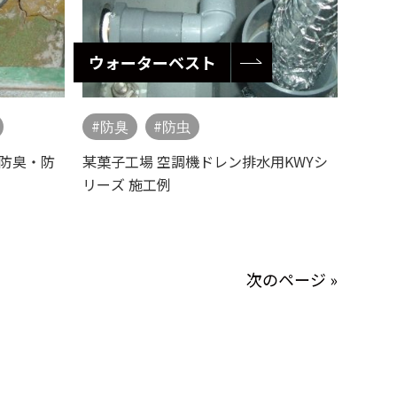
ウォーターベスト
防臭
防虫
 防臭・防
某菓子工場 空調機ドレン排水用KWYシ
リーズ 施工例
次のページ »