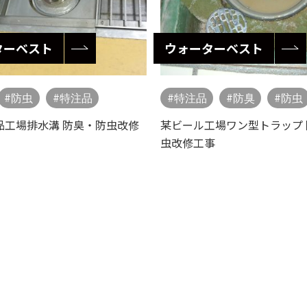
ターベスト
ウォーターベスト
防虫
特注品
特注品
防臭
防虫
品工場排水溝 防臭・防虫改修
某ビール工場ワン型トラップ
虫改修工事