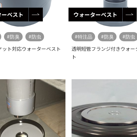
ターベスト
ウォーターベスト
防臭
防虫
特注品
防臭
防虫
ケット対応ウォーターベスト
透明短管フランジ付きウォー
ト