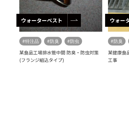
ウォーターベスト
ウォー
特注品
防臭
防虫
防臭
某食品工場排水管中間 防臭・防虫対策
某健康食
(フランジ組込タイプ)
工事