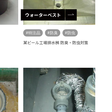
ウォーターベスト
特注品
防臭
防虫
某ビール工場排水桝 防臭・防虫対策