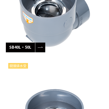
SB40L・50L
間接排水受